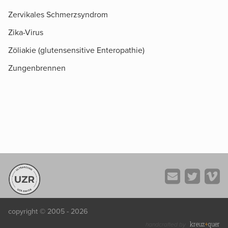
Zervikales Schmerzsyndrom
Zika-Virus
Zöliakie (glutensensitive Enteropathie)
Zungenbrennen
copyright © 2005 - 2026
kreuz
+
quer
handcrafted by