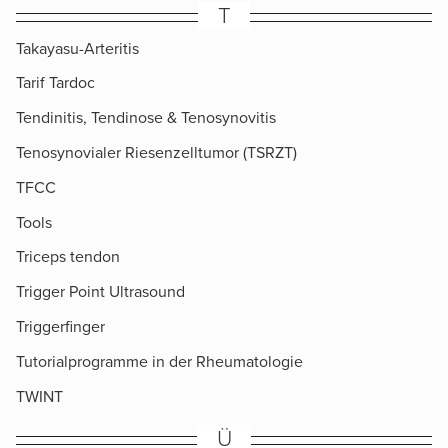
T
Takayasu-Arteritis
Tarif Tardoc
Tendinitis, Tendinose & Tenosynovitis
Tenosynovialer Riesenzelltumor (TSRZT)
TFCC
Tools
Triceps tendon
Trigger Point Ultrasound
Triggerfinger
Tutorialprogramme in der Rheumatologie
TWINT
Ü