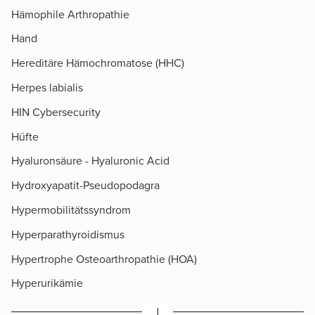
Hämophile Arthropathie
Hand
Hereditäre Hämochromatose (HHC)
Herpes labialis
HIN Cybersecurity
Hüfte
Hyaluronsäure - Hyaluronic Acid
Hydroxyapatit-Pseudopodagra
Hypermobilitätssyndrom
Hyperparathyroidismus
Hypertrophe Osteoarthropathie (HOA)
Hyperurikämie
I