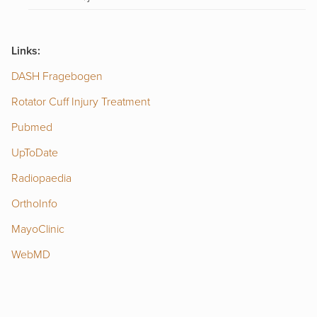
Links:
DASH Fragebogen
Rotator Cuff Injury Treatment
Pubmed
U
p
ToDate
Radiopaedia
OrthoInfo
MayoClinic
WebMD