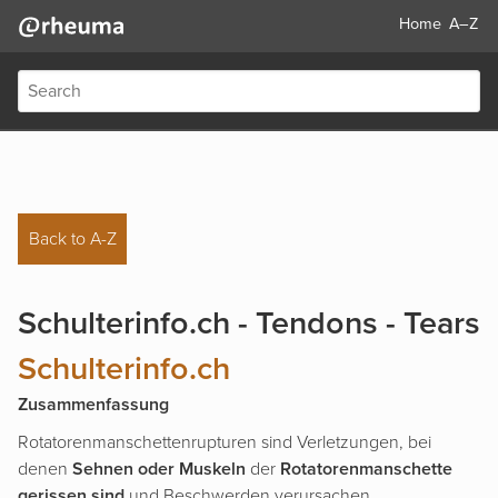
Home
A–Z
Back to A-Z
Schulterinfo.ch - Tendons - Tears
Schulterinfo.ch
Zusammenfassung
Rotatorenmanschettenrupturen sind Verletzungen, bei
denen
Sehnen oder Muskeln
der
Rotatorenmanschette
gerissen sind
und Beschwerden verursachen.