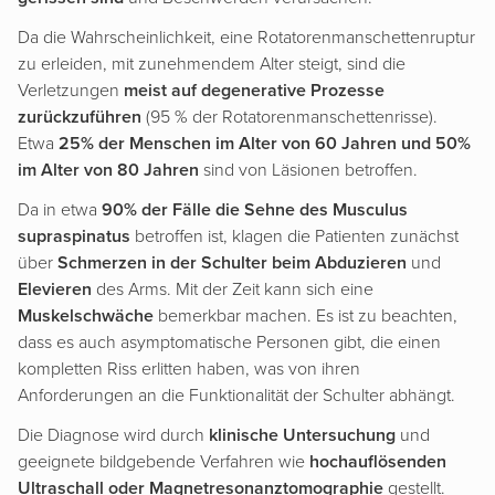
Da die Wahrscheinlichkeit, eine Rotatorenmanschettenruptur
zu erleiden, mit zunehmendem Alter steigt, sind die
Verletzungen
meist auf degenerative Prozesse
zurückzuführen
(95 % der Rotatorenmanschettenrisse).
Etwa
25% der Menschen im Alter von 60 Jahren und 50%
im Alter von 80 Jahren
sind von Läsionen betroffen.
Da in etwa
90% der Fälle die Sehne des Musculus
supraspinatus
betroffen ist, klagen die Patienten zunächst
über
Schmerzen in der Schulter beim Abduzieren
und
Elevieren
des Arms. Mit der Zeit kann sich eine
Muskelschwäche
bemerkbar machen. Es ist zu beachten,
dass es auch asymptomatische Personen gibt, die einen
kompletten Riss erlitten haben, was von ihren
Anforderungen an die Funktionalität der Schulter abhängt.
Die Diagnose wird durch
klinische Untersuchung
und
geeignete bildgebende Verfahren wie
hochauflösenden
Ultraschall oder Magnetresonanztomographie
gestellt.