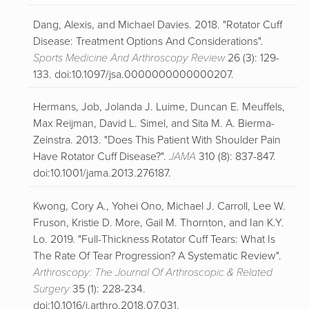
Dang, Alexis, and Michael Davies. 2018. "Rotator Cuff
Disease: Treatment Options And Considerations".
Sports Medicine And Arthroscopy Review
26 (3): 129-
133. doi:10.1097/jsa.0000000000000207.
Hermans, Job, Jolanda J. Luime, Duncan E. Meuffels,
Max Reijman, David L. Simel, and Sita M. A. Bierma-
Zeinstra. 2013. "Does This Patient With Shoulder Pain
Have Rotator Cuff Disease?".
JAMA
310 (8): 837-847.
doi:10.1001/jama.2013.276187.
Kwong, Cory A., Yohei Ono, Michael J. Carroll, Lee W.
Fruson, Kristie D. More, Gail M. Thornton, and Ian K.Y.
Lo. 2019. "Full-Thickness Rotator Cuff Tears: What Is
The Rate Of Tear Progression? A Systematic Review".
Arthroscopy: The Journal Of Arthroscopic & Related
Surgery
35 (1): 228-234.
doi:10.1016/j.arthro.2018.07.031.