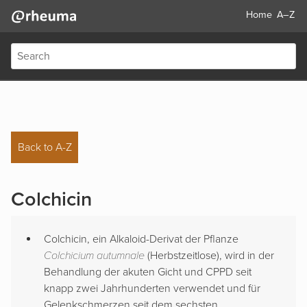
Home
A–Z
Back to A-Z
Colchicin
Colchicin, ein Alkaloid-Derivat der Pflanze
Colchicium autumnale
(Herbstzeitlose), wird in der
Behandlung der akuten Gicht und CPPD seit
knapp zwei Jahrhunderten verwendet und für
Gelenkschmerzen seit dem sechsten