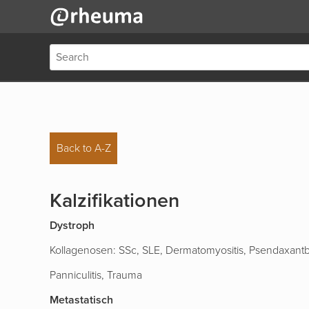
Back to A-Z
Kalzifikationen
Dystroph
Kollagenosen: SSc, SLE, Dermatomyositis, Psendaxantb
Panniculitis, Trauma
Metastatisch