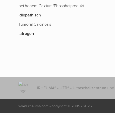
bei hohem Calcium/Phosphatprodukt
Idiopathisch
Tumoral Calcinosis
I
atrogen
IRHEUMA® - UZR® - Ultraschallzentrum und 
www.irheuma.com -
copyright © 2005 - 2026