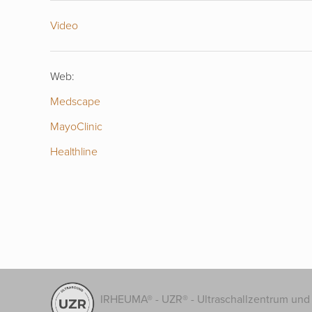
Video
Web:
Medscape
MayoClinic
Healthline
IRHEUMA® - UZR® - Ultraschallzentrum und 