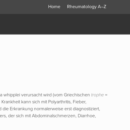
Home
Rheumatology
A–Z
ma whipplei verursacht wird (vom Griechischen
trophe
=
rankheit kann sich mit Polyarthritis, Fieber,
 die Erkrankung normalerweise erst diagnostiziert,
Alters, der sich mit Abdominalschmerzen, Diarrhoe,