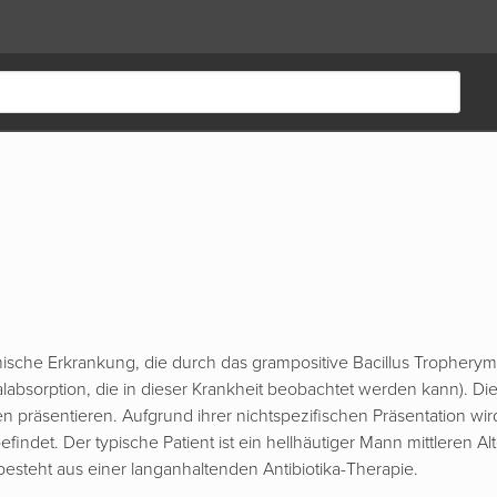
mische Erkrankung, die durch das grampositive Bacillus Trophery
absorption, die in dieser Krankheit beobachtet werden kann). Die K
präsentieren. Aufgrund ihrer nichtspezifischen Präsentation wird
befindet. Der typische Patient ist ein hellhäutiger Mann mittleren 
 besteht aus einer langanhaltenden Antibiotika-Therapie.