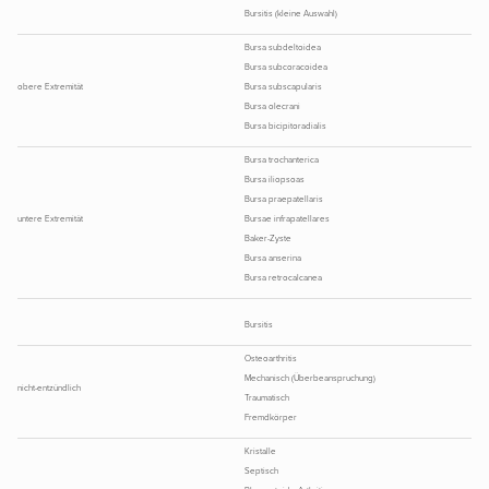
Bursitis (kleine Auswahl)
Bursa subdeltoidea
Bursa subcoracoidea
obere Extremität
Bursa subscapularis
Bursa olecrani
Bursa bicipitoradialis
Bursa trochanterica
Bursa iliopsoas
Bursa praepatellaris
untere Extremität
Bursae infrapatellares
Baker-Zyste
Bursa anserina
Bursa retrocalcanea
Bursitis
Osteoarthritis
Mechanisch (Überbeanspruchung)
nicht-entzündlich
Traumatisch
Fremdkörper
Kristalle
Septisch