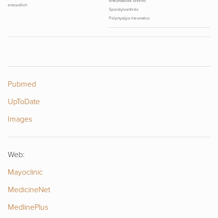
Rheumatoide Arthritis
entzündlich
Spondyloarthritis
Polymyalgia rheumatica
Pubmed
UpToDate
Images
Web:
Mayoclinic
MedicineNet
MedlinePlus