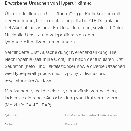
Erworbene Ursachen von Hyperurikämie:
Überproduktion von Urat: übermässiger Purin-Konsum mit
der Ernährung, beschleunigte hepatische ATP-Degrataion
bei Alkoholabusus oder Fruktoseeinnahme, sowie erhöhter
Nukleotid-Umsatz in myeloproliferativen oder
lymphoproliferativen Erkrankungen.
Verminderte Urat-Ausscheidung: Nierenerkrankung, Blei-
Nephropathie (saturnine Gicht), Inhibition der tubulären Urat-
Sekretion (Keto- und Laktatazidose), sowie diverse Ursachen
wie Hyperparathyroidismus, Hypothyroidismus und
respiratorische Azidose
Medikamente, welche eine Hyperurikämie verursachen,
indem sie die renale Ausscheidung von Urat vermindern
(Merkhilfe CAN'T LEAP)
Cyclosporin
Lasix (Furosemid) (und andere Schleifendiuretika)
Alkohol
Ethambutol