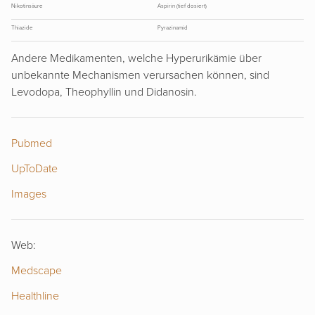
Nikotinsäure
Aspirin (tief dosiert)
Thiazide
Pyrazinamid
Andere Medikamenten, welche Hyperurikämie über
unbekannte Mechanismen verursachen können, sind
Levodopa, Theophyllin und Didanosin.
Pubmed
UpToDate
Images
Web:
Medscape
Healthline