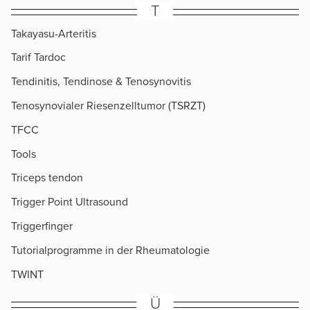
T
Takayasu-Arteritis
Tarif Tardoc
Tendinitis, Tendinose & Tenosynovitis
Tenosynovialer Riesenzelltumor (TSRZT)
TFCC
Tools
Triceps tendon
Trigger Point Ultrasound
Triggerfinger
Tutorialprogramme in der Rheumatologie
TWINT
Ü