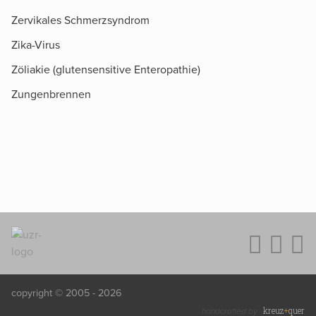
Zervikales Schmerzsyndrom
Zika-Virus
Zöliakie (glutensensitive Enteropathie)
Zungenbrennen
copyright © 2005 - 2026
kreuz
+
quer
handcrafted by