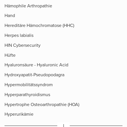
Hämophile Arthropathie
Hand
Hereditäre Hämochromatose (HHC)
Herpes labialis
HIN Cybersecurity
Hüfte
Hyaluronsäure - Hyaluronic Acid
Hydroxyapatit-Pseudopodagra
Hypermobilitätssyndrom
Hyperparathyroidismus
Hypertrophe Osteoarthropathie (HOA)
Hyperurikämie
I