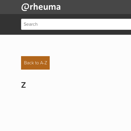
Back to A-Z
Z