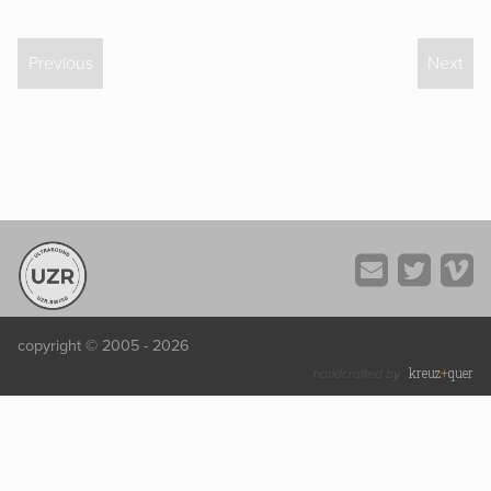
Previous
Next
copyright © 2005 - 2026
kreuz
+
quer
handcrafted by