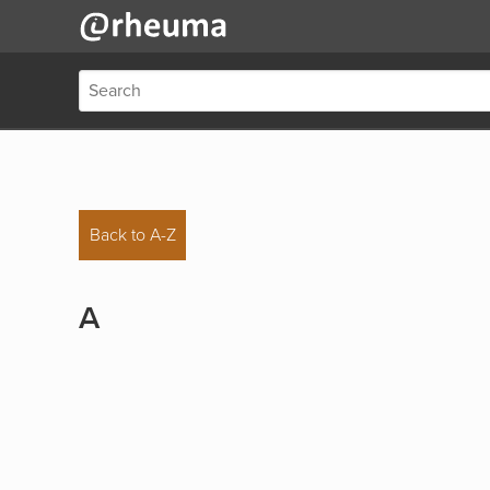
Back to A-Z
A